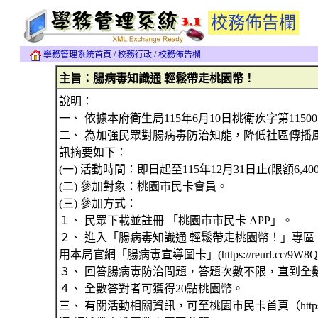
校務佈告欄
學務管理系統首頁
/
校務行政
/
校務佈告欄
主旨：腸病毒知識通 輕鬆帶走桃園幣！
說明：
一、 依據本府衛生局115年6月10日桃衛疾字第11500
二、 為加強民眾對腸病毒防治知能，降低社區傳播
訊摘要如下：
(一) 活動時間：即日起至115年12月31日止(限額6,4
(二) 參加對象：桃園市民卡會員。
(三) 參加方式：
１、 民眾下載並註冊 「桃園市市民卡 APP」。
２、 進入「腸病毒知識通 輕鬆帶走桃園幣！」專區，觀看本局
用本局官網「腸病毒宣導圖卡」(https://reurl.c
３、 回答腸病毒防治問題，答題次數不限，直到全
４、 全數答對者可獲得20點桃園幣。
三、 有關活動相關資訊，可至桃園市民卡首頁（https://t