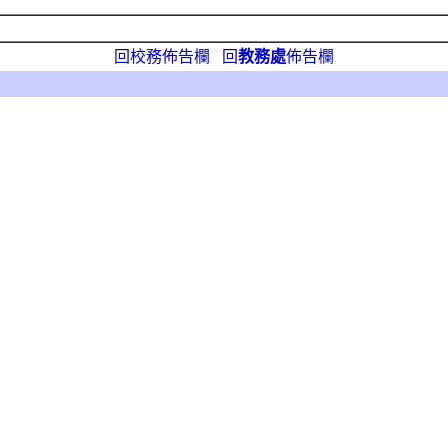
回校務佈告欄
回
教務處
佈告欄