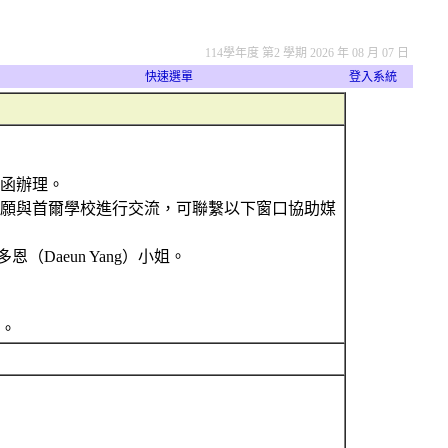
114學年度 第2 學期 2026 年 08 月 07 日
快速選單
登入系統
號函辦理。
意願與首爾學校進行交流，可聯繫以下窗口協助媒
務官楊多恩（Daeun Yang）小姐。
請。