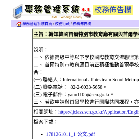
校務佈告欄
學務管理系統首頁
/
校務行政
/
校務佈告欄
主旨：轉知韓國首爾特別市教育廳有關與首爾學
說明：
一、 依據高級中等以下學校國際教育交流聯盟第三區
二、 首爾特別市教育廳目前正積極推動首爾學
合：
(一) 聯絡人：International affairs team S
(二) 聯絡電話：+82-2-6033-5658。
(三) 電子郵件：yann1105@sen.go.kr。
三、 若欲申請與首爾學校進行國際共同課程，亦可逕至網站（https
相關網址：
https://ijclass.sen.go.kr/Application/Engli
檔案下載：
1781261011_1-公文.pdf