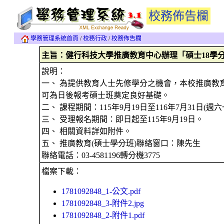
校務佈告欄
學務管理系統首頁
/
校務行政
/
校務佈告欄
主旨：健行科技大學推廣教育中心辦理「碩士18學
說明：
一、 為提供教育人士先修學分之機會，本校推廣教
可為日後報考碩士班奠定良好基礎。
二、 課程期間：115年9月19日至116年7月31日(週
三、 受理報名期間：即日起至115年9月19日。
四、 相關資料詳如附件。
五、 推廣教育(碩士學分班)聯絡窗口：陳先生
聯絡電話：03-4581196轉分機3775
檔案下載：
1781092848_1-公文.pdf
1781092848_3-附件2.jpg
1781092848_2-附件1.pdf