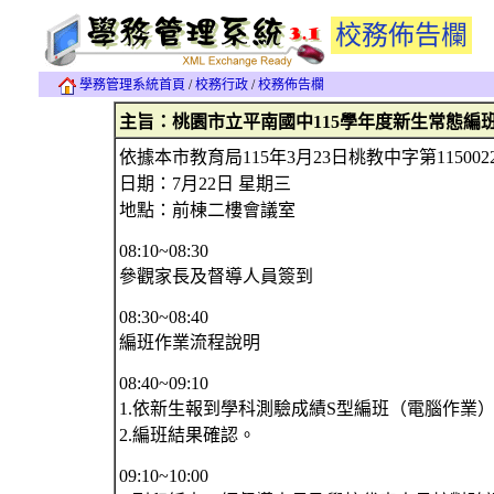
校務佈告欄
學務管理系統首頁
/
校務行政
/
校務佈告欄
主旨：桃園市立平南國中115學年度新生常態編
依據本市教育局115年3月23日桃教中字第11
日期：7月22日 星期三
地點：前棟二樓會議室
08:10~08:30
參觀家長及督導人員簽到
08:30~08:40
編班作業流程說明
08:40~09:10
1.依新生報到學科測驗成績S型編班（電腦作業
2.編班結果確認。
09:10~10:00