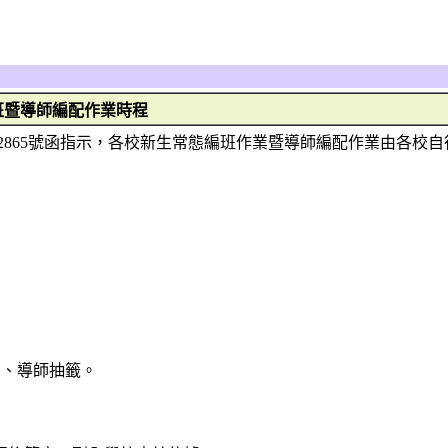
班暨導師編配作業時程
50022865號函指示，各校新生常態編班作業暨導師編配作業由各
）、導師抽籤。