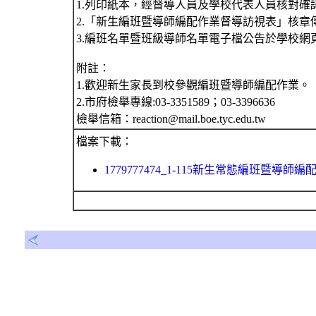
1.列印紙本，經督導人員及學校代表人員核對確
2.「新生編班暨導師編配作業督導訪視表」核章
3.編班名單暨班級導師名單電子檔公告於學校網
附註：
1.歡迎新生家長到校參觀編班暨導師編配作業。
2.市府檢舉專線:03-3351589；03-3396636
檢舉信箱：reaction@mail.boe.tyc.edu.tw
檔案下載：
1779777474_1-115新生常態編班暨導師編