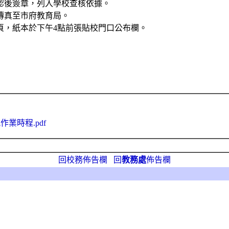
認後簽章，列入學校查核依據。
傳真至市府教育局。
頁，紙本於下午4點前張貼校門口公布欄。
配作業時程.pdf
回校務佈告欄
回
教務處
佈告欄