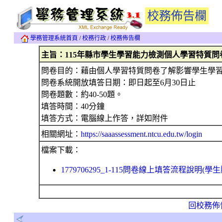
校務佈告欄
學務管理系統首頁
/
校務行政
/
校務佈告欄
主旨：115年縣市學生學習能力檢測個人學習特質問
問卷目的：藉由個人學習特質問卷了解影響學生學
問卷系統開放填答日期：即日起至6月30日止
問卷題數：約40-50題。
填答時間：40分鐘
填答方式：電腦線上作答，詳如附件
相關網址：
https://saaassessment.ntcu.edu.tw/login
檔案下載：
1779706295_1-115問卷線上填答流程說明(學生版
回校務佈