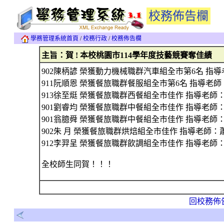
校務佈告欄
學務管理系統首頁
/
校務行政
/
校務佈告欄
主旨：賀 ! 本校桃園市114學年度技藝競賽奪佳績
902陳柄諺 榮獲動力機械職群汽車組全市第6名 指
911阮順恩 榮獲餐旅職群餐服組全市第6名 指導老
913徐至烶 榮獲餐旅職群西餐組全市佳作 指導老師
901劉睿均 榮獲餐旅職群中餐組全市佳作 指導老師
901翁臆舜 榮獲餐旅職群中餐組全市佳作 指導老師
902朱 月 榮獲餐旅職群烘焙組全市佳作 指導老師：
912李羿呈 榮獲餐旅職群飲調組全市佳作 指導老師
全校師生同賀！！！
回校務佈