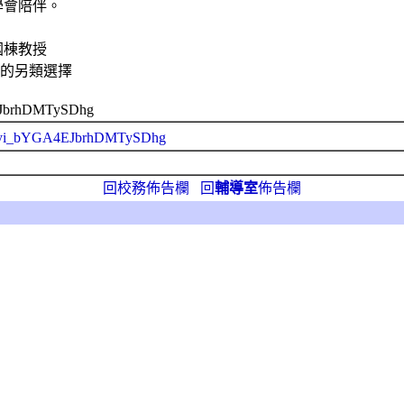
學會陪伴。
國棟教授
生的另類選擇
4EJbrhDMTySDhg
UCQyi_bYGA4EJbrhDMTySDhg
回校務佈告欄
回
輔導室
佈告欄