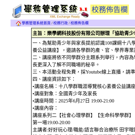
校務佈告欄
學務管理系統首頁
/
校務行政
/
校務佈告欄
主旨：樂學網科技股份有限公司辦理「協助青少
一、為幫助青少年與家長提前認識108課綱十
養公益講座】，邀請各學群的產、官、學界專業
二、講座將依不同學群分主題系列舉行，內容為
長更深入了解不同職場的秘辛。
三、本活動全程免費，採Youtube線上直播，請
四、講座資訊如下：
•講座名稱：十八學群職涯導覽核心素養公益講座
•講座對象：全國青少年及家長
•講座時間：2025年6月27日 19:00-21:00
•講座內容：
講座系列二【社會心理學群】【生命科學學群】
第一場19:00-20:00
主講者:好好玩心理/職能/語言聯合治療所 田宇