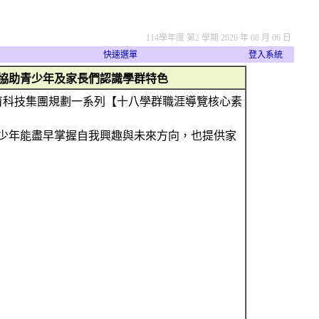
114學年度 第2 學期 2026 年 08 月 06 日
快速選單
登入系統
協助青少年及家長們認識學群特色
育科技集團規劃一系列【十八學群職涯導覽核心素
少年能盡早掌握自我興趣與未來方向，也提供家